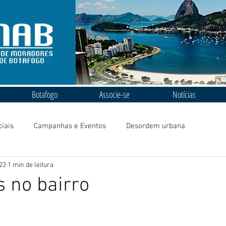
Botafogo
Associe-se
Notícias
ciais
Campanhas e Eventos
Desordem urbana
022
1 min de leitura
 no bairro