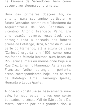
na Câmara de Vereadores, bem como
desenvolver alguma cultura nelas..
Uma das primeiras doações foi, no
entanto, para seu amigo particular, o
futuro Vereador, sesmeiro e "Mordomo da
Arquiconfraria de São Sebastião", o
vicentino Antônio Francisco Velho. Era
uma doação deveras respeitável, pois
abrangia toda a enseada das futuras
praias de Botafogo, Urca, Morro da Viúva e
parte do Flamengo, até a altura da casa
"Carioca", erguida em 1503 como uma
malfadada feitoria lusitana num braço do
Rio Carioca, mais ou menos onde hoje é a
Rua Cruz Lima, no Flamengo. As terras de
Francisco Velho abrangiam, portanto,
áreas correspondentes hoje, aos bairros
de Botafogo, Urca, Flamengo (parte),
Humaitá e Lagoa (parte).
A doação constituía-se basicamente num
vale, formado pelos morros que serão
batizados no século XVII de São João e Da.
Marta, cortado por dois grandes rios: o