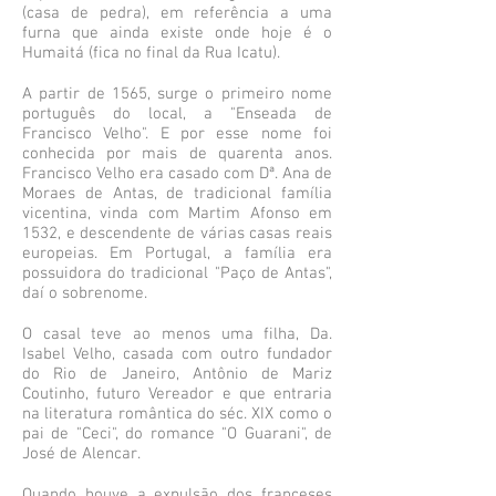
(casa de pedra), em referência a uma
furna que ainda existe onde hoje é o
Humaitá (fica no final da Rua Icatu).
A partir de 1565, surge o primeiro nome
português do local, a "Enseada de
Francisco Velho". E por esse nome foi
conhecida por mais de quarenta anos.
Francisco Velho era casado com Dª. Ana de
Moraes de Antas, de tradicional família
vicentina, vinda com Martim Afonso em
1532, e descendente de várias casas reais
europeias. Em Portugal, a família era
possuidora do tradicional "Paço de Antas",
daí o sobrenome.
O casal teve ao menos uma filha, Da.
Isabel Velho, casada com outro fundador
do Rio de Janeiro, Antônio de Mariz
Coutinho, futuro Vereador e que entraria
na literatura romântica do séc. XIX como o
pai de "Ceci", do romance "O Guarani", de
José de Alencar.
Quando houve a expulsão dos franceses