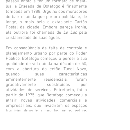
passou então a ter um formato de meia-
lua, a Enseada de Botafogo é finalmente
tombada em 1988. Orgulho dos moradores
do bairro, ainda que por ora poluída, é, de
longe, o mais belo e extasiante Cartão
Postal da cidade. Embora pareça ironia,
ela outrora foi chamada de
Le Lac
pela
cristalinidade de suas águas.
Em conseqüência da falta de controle e
planejamento urbano por parte do Poder
Público, Botafogo começou a perder a sua
qualidade de vida ainda na década de 50,
com a abertura do então Túnel Novo,
quando suas características
eminentemente residenciais, foram
gradativamente substituídas por
atividades de serviços. Entretanto, foi a
partir de 1975, que Botafogo começou a
atrair novas atividades comerciais e
empresariais, que invadiram os espaços
tradicionalmente ocupados pelos velhos
prédios residenciais.
Hoje é conhecido caracteristicamente