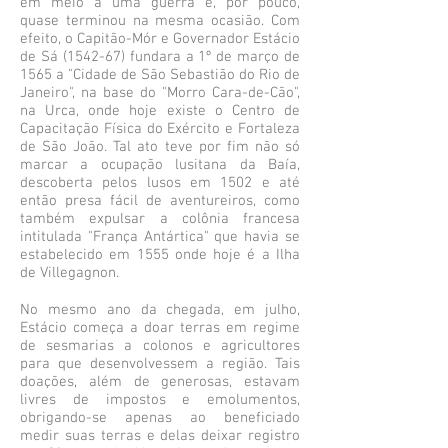
em meio a uma guerra e, por pouco,
quase terminou na mesma ocasião. Com
efeito, o Capitão-Mór e Governador Estácio
de Sá (1542-67) fundara a 1º de março de
1565 a "Cidade de São Sebastião do Rio de
Janeiro", na base do "Morro Cara-de-Cão",
na Urca, onde hoje existe o Centro de
Capacitação Física do Exército e Fortaleza
de São João. Tal ato teve por fim não só
marcar a ocupação lusitana da Baía,
descoberta pelos lusos em 1502 e até
então presa fácil de aventureiros, como
também expulsar a colônia francesa
intitulada "França Antártica" que havia se
estabelecido em 1555 onde hoje é a Ilha
de Villegagnon.
No mesmo ano da chegada, em julho,
Estácio começa a doar terras em regime
de sesmarias a colonos e agricultores
para que desenvolvessem a região. Tais
doações, além de generosas, estavam
livres de impostos e emolumentos,
obrigando-se apenas ao beneficiado
medir suas terras e delas deixar registro