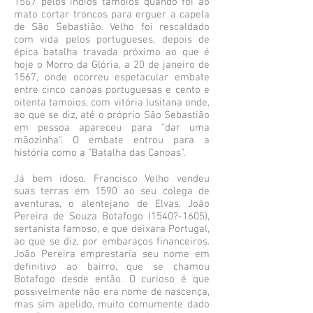
1567 pelos índios tamoios quando foi ao
mato cortar troncos para erguer a capela
de São Sebastião. Velho foi rescaldado
com vida pelos portugueses, depois de
épica batalha travada próximo ao que é
hoje o Morro da Glória, a 20 de janeiro de
1567, onde ocorreu espetacular embate
entre cinco canoas portuguesas e cento e
oitenta tamoios, com vitória lusitana onde,
ao que se diz, até o próprio São Sebastião
em pessoa apareceu para "dar uma
mãozinha". O embate entrou para a
história como a "Batalha das Canoas".
Já bem idoso, Francisco Velho vendeu
suas terras em 1590 ao seu colega de
aventuras, o alentejano de Elvas, João
Pereira de Souza Botafogo (1540?-1605),
sertanista famoso, e que deixara Portugal,
ao que se diz, por embaraços financeiros.
João Pereira emprestaria seu nome em
definitivo ao bairro, que se chamou
Botafogo desde então. O curioso é que
possivelmente não era nome de nascença,
mas sim apelido, muito comumente dado