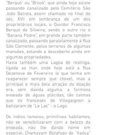
"Berquó" ou "Brocó", que ainda hoje existe
passando canalizado pelo Cemitério São
João Batista, assim chamado no final do
séc. XVII em lembrança de um dos
proprietários locais, o Ouvidor Francisco
Berquó da Silveira; sendo o outro rio o
"Banana Podre", em grande parte também
canalizado, passando paralelamente à Rua
São Clemente, pelos terrenos de algumas
mansões, estando a descoberto ainda em
algumas propriedades.
Havia também uma Lagoa de restinga,
ligada ao mar, onde hoje está a Rua
Dezenove de Fevereiro (e que teima em
reaparecer sempre que chove), mas a
principal e mais bela atração da doação
era, sem dúvida alguma, a formosa
enseada de águas plácidas, tão calmas
que os franceses de Villegaignon a
batizaram de "Le Lac" - o Lago.
Os índios tamoios, primitivos habitantes,
não se sensibilizaram com a beleza da
enseada, não lhe dando nome em
especial. Chamavam Botafogo de "Itaóca"