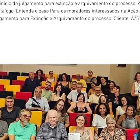
nício do julgamento para extinção e arquivamento do processo. A 
Botafogo. Entenda o caso Para os moradores interessados na Ação
Extinção e Arquivamento do processo: Cliente: A/57 - VIVEIROS DE CASTRO-ADVOGAGOS
26 Tribunal: TRIBUNAL DE JUSTICA - DJN Estado: RIO DE JANEIRO