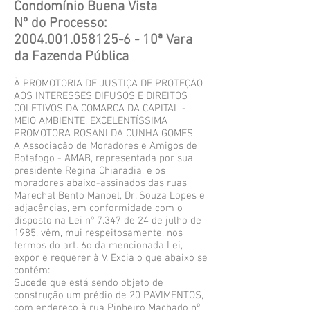
Condomínio Buena Vista
Nº do Processo:
2004.001.058125-6 - 10
ª Vara
da Fazenda Pública
À PROMOTORIA DE JUSTIÇA DE PROTEÇÃO
AOS INTERESSES DIFUSOS E DIREITOS
COLETIVOS DA COMARCA DA CAPITAL -
MEIO AMBIENTE, EXCELENTÍSSIMA
PROMOTORA ROSANI DA CUNHA GOMES
A Associação de Moradores e Amigos de
Botafogo - AMAB, representada por sua
presidente Regina Chiaradia, e os
moradores abaixo-assinados das ruas
Marechal Bento Manoel, Dr. Souza Lopes e
adjacências, em conformidade com o
disposto na Lei nº 7.347 de 24 de julho de
1985, vêm, mui respeitosamente, nos
termos do art. 6o da mencionada Lei,
expor e requerer à V. Excia o que abaixo se
contém:
Sucede que está sendo objeto de
construção um prédio de 20 PAVIMENTOS,
com endereço à rua Pinheiro Machado nº