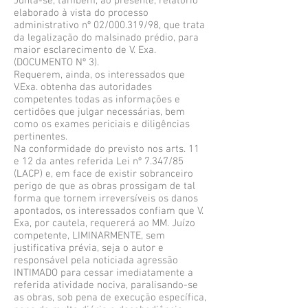
Junta-se, também, ao presente, relatório
elaborado à vista do processo
administrativo nº 02/000.319/98, que trata
da legalização do malsinado prédio, para
maior esclarecimento de V. Exa.
(DOCUMENTO Nº 3).
Requerem, ainda, os interessados que
V.Exa. obtenha das autoridades
competentes todas as informações e
certidões que julgar necessárias, bem
como os exames periciais e diligências
pertinentes.
Na conformidade do previsto nos arts. 11
e 12 da antes referida Lei nº 7.347/85
(LACP) e, em face de existir sobranceiro
perigo de que as obras prossigam de tal
forma que tornem irreversíveis os danos
apontados, os interessados confiam que V.
Exa, por cautela, requererá ao MM. Juízo
competente, LIMINARMENTE, sem
justificativa prévia, seja o autor e
responsável pela noticiada agressão
INTIMADO para cessar imediatamente a
referida atividade nociva, paralisando-se
as obras, sob pena de execução específica,