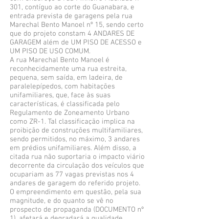
301, contíguo ao corte do Guanabara, e
entrada prevista de garagens pela rua
Marechal Bento Manoel nº 15, sendo certo
que do projeto constam 4 ANDARES DE
GARAGEM além de UM PISO DE ACESSO e
UM PISO DE USO COMUM.
A rua Marechal Bento Manoel é
reconhecidamente uma rua estreita,
pequena, sem saída, em ladeira, de
paralelepípedos, com habitações
unifamiliares, que, face às suas
características, é classificada pelo
Regulamento de Zoneamento Urbano
como ZR-1. Tal classificação implica na
proibição de construções multifamiliares,
sendo permitidos, no máximo, 3 andares
em prédios unifamiliares. Além disso, a
citada rua não suportaria o impacto viário
decorrente da circulação dos veículos que
ocupariam as 77 vagas previstas nos 4
andares de garagem do referido projeto.
O empreendimento em questão, pela sua
magnitude, e do quanto se vê no
prospecto de propaganda (DOCUMENTO nº
1), afetará e degradará a qualidade