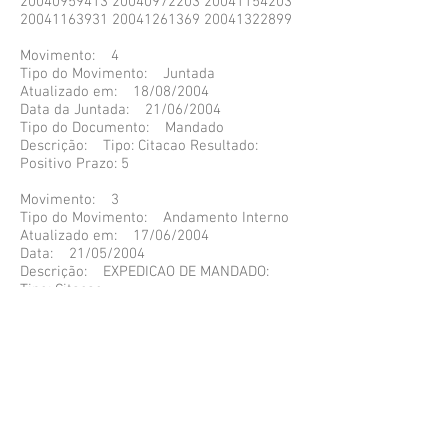
20040959413 20040972203 20041154203
20041163931 20041261369 20041322899
Movimento: 4
Tipo do Movimento: Juntada
Atualizado em: 18/08/2004
Data da Juntada: 21/06/2004
Tipo do Documento: Mandado
Descrição: Tipo: Citacao Resultado:
Positivo Prazo: 5
Movimento: 3
Tipo do Movimento: Andamento Interno
Atualizado em: 17/06/2004
Data: 21/05/2004
Descrição: EXPEDICAO DE MANDADO:
Tipo: Citacao
Movimento: 2
Tipo do Movimento: Conclusão ao Juiz
Atualizado em: 27/05/2004
Data da Conclusão: 18/05/2004
Data da Devolução: 18/05/2004
Tipo da(o) Despacho: Outros despachos
Data da(o) Despacho: 18/05/2004