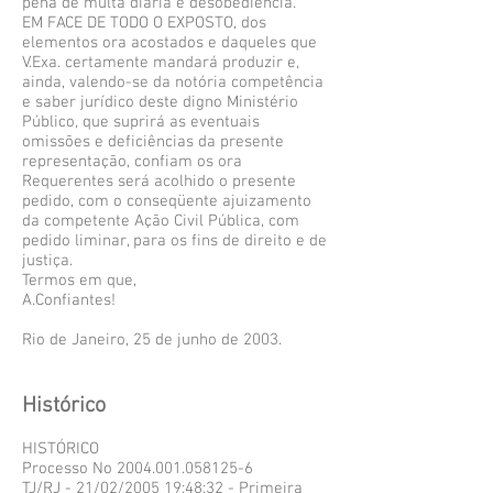
pena de multa diária e desobediência.
EM FACE DE TODO O EXPOSTO, dos
elementos ora acostados e daqueles que
V.Exa. certamente mandará produzir e,
ainda, valendo-se da notória competência
e saber jurídico deste digno Ministério
Público, que suprirá as eventuais
omissões e deficiências da presente
representação, confiam os ora
Requerentes será acolhido o presente
pedido, com o conseqüente ajuizamento
da competente Ação Civil Pública, com
pedido liminar, para os fins de direito e de
justiça.
Termos em que,
A.Confiantes!
Rio de Janeiro, 25 de junho de 2003.
Histórico
HISTÓRICO
Processo No 2004.001.058125-6
TJ/RJ - 21/02/2005 19:48:32 - Primeira