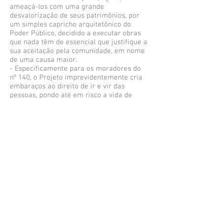
ameaçá-los com uma grande
desvalorização de seus patrimônios, por
um simples capricho arquitetônico do
Poder Público, decidido a executar obras
que nada têm de essencial que justifique a
sua aceitação pela comunidade, em nome
de uma causa maior.
- Especificamente para os moradores do
nº 140, o Projeto imprevidentemente cria
embaraços ao direito de ir e vir das
pessoas, pondo até em risco a vida de
cerca de 700 cidadãos, em caso de
emergência ou sinistro, já que estarão
confinados a uma única e estreita saída
que, por sua vez, desemboca no fluxo de
carros do estacionamento previsto pelo
Projeto.
Ante ao exposto, solicitamos ao Ministério
Público, na pessoa de V. Exª que intervenha
judicialmente em nome da população
residente nos dois bairros, garantindo a
revisão do Projeto Rio-Cidade São
Clemente-Humaitá para que cumpra a sua
"função social", levando em conta os
anseios da comunidade, expressos nos