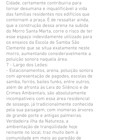
Cidade, certamente contribuiria para
tornar desumana e inqualificável a vida
das famílias residentes nos edifícios que
contornam a praça. É de ressaltar ainda,
que a construção dessa arena na subida
do Morro Santa Marta, corre o risco de ter
esse espaço indevidamente utilizado para
os ensaios da Escola de Samba São
Clemente que se situa exatamente neste
morro, aumentando consideravelmente a
poluição sonora naquela área.
7 - Largo dos Leões:
- Estacionamentos, arena, poluição sonora
com apresentação de pagodes, escolas de
samba, forrós, bailes funks, entre outros,
além de afronta às Leis do Silêncio e de
Crimes Ambientais, são absolutamente
incompatíveis com essa área residencial
de sossego, já tradicionalmente conhecida
pela sua paisagem, com inúmeras árvores
de grande porte e antigas palmeiras.
Verdadeira ilha da Natureza, a
ambientação de tranqüilidade hoje
reinante no local, traz muito bem à
comunidade em meio ao paredão de