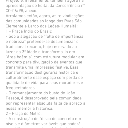
Projeto e, infelizmente, também agora na
apresentação do Edital da Concorrência nº
CO-06/98, anexo.
Arrolamos então, agora, as reivindicações
das comunidades ao longo das Ruas São
Clemente e Largo dos Leões-Humaitá:
1 - Praça Índio do Brasil:
- Sob a alegação de "falta de importância
e nobreza" pretende-se desumanizar o
tradicional recanto, hoje reservado ao
lazer da 3ª Idade e transforma-lo em
"área boêmia", com estrutura modular em
concreto para divulgação de eventos que
transmita uma impressão festiva. Essa
transformação desfiguraria histórica e
culturalmente esse espaço com perda de
qualidade de vida para seus moradores e
freqüentadores.
- O remanejamento do busto de João
Pessoa, é desaprovado pela comunidade
por representar absoluta falta de apreço à
nossa memória histórica.
2 - Praça do Metrô:
- A construção de "disco de concreto em
níveis e diâmetros variáveis que poderá