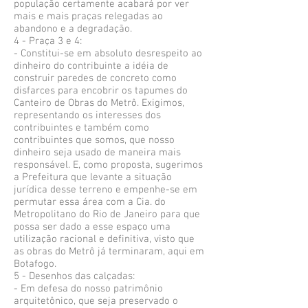
população certamente acabará por ver
mais e mais praças relegadas ao
abandono e a degradação.
4 - Praça 3 e 4:
- Constitui-se em absoluto desrespeito ao
dinheiro do contribuinte a idéia de
construir paredes de concreto como
disfarces para encobrir os tapumes do
Canteiro de Obras do Metrô. Exigimos,
representando os interesses dos
contribuintes e também como
contribuintes que somos, que nosso
dinheiro seja usado de maneira mais
responsável. E, como proposta, sugerimos
a Prefeitura que levante a situação
jurídica desse terreno e empenhe-se em
permutar essa área com a Cia. do
Metropolitano do Rio de Janeiro para que
possa ser dado a esse espaço uma
utilização racional e definitiva, visto que
as obras do Metrô já terminaram, aqui em
Botafogo.
5 - Desenhos das calçadas:
- Em defesa do nosso patrimônio
arquitetônico, que seja preservado o