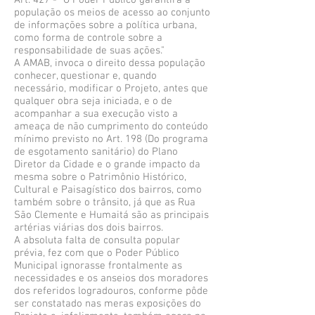
Art. 427 - "O Poder Público garantirá à
população os meios de acesso ao conjunto
de informações sobre a política urbana,
como forma de controle sobre a
responsabilidade de suas ações."
A AMAB, invoca o direito dessa população
conhecer, questionar e, quando
necessário, modificar o Projeto, antes que
qualquer obra seja iniciada, e o de
acompanhar a sua execução visto a
ameaça de não cumprimento do conteúdo
mínimo previsto no Art. 198 (Do programa
de esgotamento sanitário) do Plano
Diretor da Cidade e o grande impacto da
mesma sobre o Patrimônio Histórico,
Cultural e Paisagístico dos bairros, como
também sobre o trânsito, já que as Rua
São Clemente e Humaitá são as principais
artérias viárias dos dois bairros.
A absoluta falta de consulta popular
prévia, fez com que o Poder Público
Municipal ignorasse frontalmente as
necessidades e os anseios dos moradores
dos referidos logradouros, conforme pôde
ser constatado nas meras exposições do