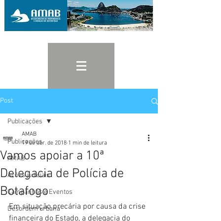
Post
Publicações
AMAB
Publicações
19 de abr. de 2018
1 min de leitura
Vamos apoiar a 10ª
AMAB
Delegacia de Polícia de
Ações judiciais
Botafogo
Campanhas e Eventos
Em situação precária por causa da crise 
Desordem urbana
financeira do Estado, a delegacia do 