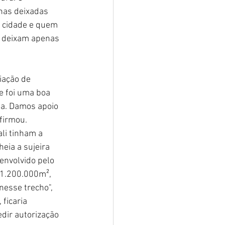
nas deixadas 
 cidade e quem 
s deixam apenas 
iação de 
e foi uma boa 
da. Damos apoio 
afirmou.
li tinham a 
eia a sujeira 
envolvido pelo 
 1.200.000m², 
nesse trecho", 
ficaria 
dir autorização 