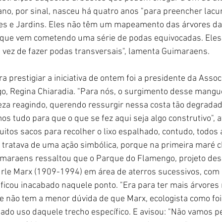
no, por sinal, nasceu há quatro anos "para preencher lacu
s e Jardins. Eles não têm um mapeamento das árvores da
, que vem cometendo uma série de podas equivocadas. Ele
 vez de fazer podas transversais", lamenta Guimaraens.
 prestigiar a iniciativa de ontem foi a presidente da Assoc
o, Regina Chiaradia. "Para nós, o surgimento desse mangu
eza reagindo, querendo ressurgir nessa costa tão degrada
s tudo para que o que se fez aqui seja algo construtivo", 
tos sacos para recolher o lixo espalhado, contudo, todos a
 tratava de uma ação simbólica, porque na primeira maré ch
imaraens ressaltou que o Parque do Flamengo, projeto des
urle Marx (1909-1994) em área de aterros sucessivos, com
icou inacabado naquele ponto. "Era para ter mais árvores 
e não tem a menor dúvida de que Marx, ecologista como foi, 
itado uso daquele trecho específico. E avisou: "Não vamos pe