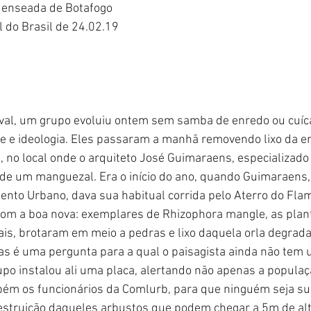
 enseada de Botafogo
 do Brasil de 24.02.19
val, um grupo evoluiu ontem sem samba de enredo ou cuíc
de e ideologia. Eles passaram a manhã removendo lixo da e
, no local onde o arquiteto José Guimaraens, especializado
 de um manguezal. Era o início do ano, quando Guimaraens
nto Urbano, dava sua habitual corrida pelo Aterro do Fla
com a boa nova: exemplares de Rhizophora mangle, as plan
is, brotaram em meio a pedras e lixo daquela orla degrada
as é uma pergunta para a qual o paisagista ainda não tem 
po instalou ali uma placa, alertando não apenas a populaç
m os funcionários da Comlurb, para que ninguém seja su
estruição daqueles arbustos que podem chegar a 5m de alt