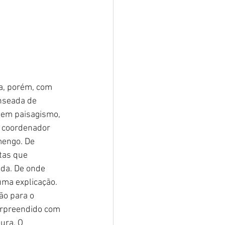
a, porém, com 
nseada de 
 em paisagismo, 
, coordenador 
mengo. De 
tas que 
da. De onde 
uma explicação.
ão para o 
rpreendido com 
ura. O 