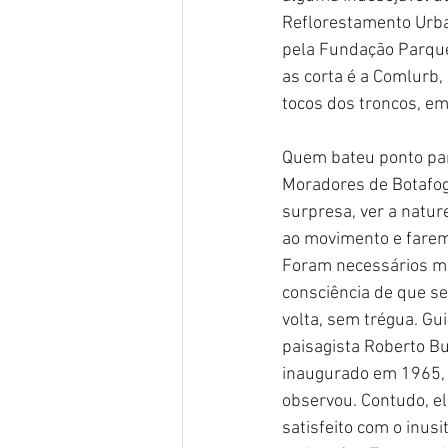
Reflorestamento Urba
pela Fundação Parque
as corta é a Comlurb
tocos dos troncos, em
Quem bateu ponto para
Moradores de Botafog
surpresa, ver a natur
ao movimento e faremo
Foram necessários mui
consciência de que se
volta, sem trégua. Gu
paisagista Roberto B
inaugurado em 1965, f
observou. Contudo, el
satisfeito com o inus