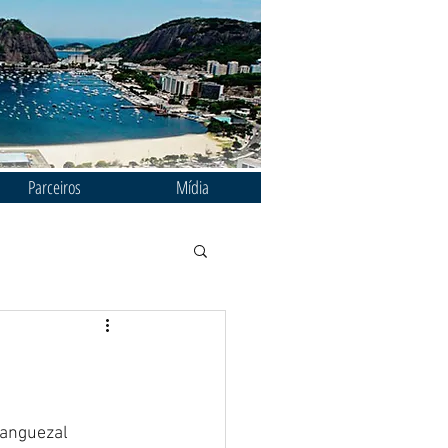
Parceiros
Mídia
manguezal 