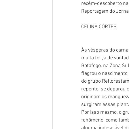
recém-descoberto na
Reportagem do Jornal
CELINA CÔRTES
Às vésperas do carna
muita força de vonta
Botafogo, na Zona Sul
flagrou o nascimento
do grupo Reflorestame
repente, se deparou 
originam os mangueza
surgiram essas plant
Por isso mesmo, o gru
fenômeno, como també
alguma indesejável d