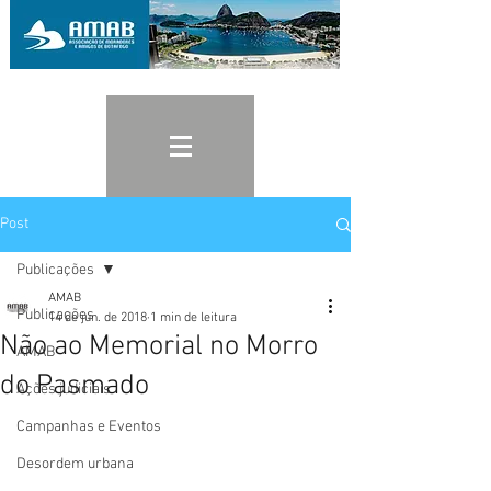
Post
Publicações
AMAB
Publicações
14 de jun. de 2018
1 min de leitura
Não ao Memorial no Morro
AMAB
do Pasmado
Ações judiciais
Campanhas e Eventos
Desordem urbana