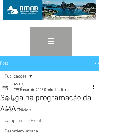
Post
Publicações
AMAB
Publicações
16 de mar. de 2023
0 min de leitura
Se liga na programação da
AMAB
AMAB
Ações judiciais
Campanhas e Eventos
Desordem urbana