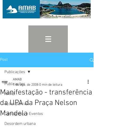
Post
Publicações
AMAB
Publicações
1 de ago. de 2008
0 min de leitura
Manifestação - transferência
AMAB
da UPA da Praça Nelson
Ações judiciais
Mandela
Campanhas e Eventos
Desordem urbana