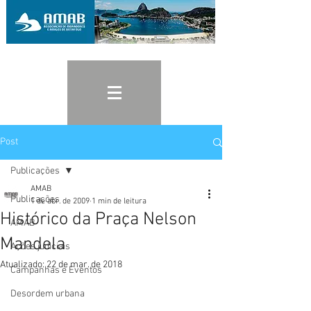
Post
Publicações
AMAB
Publicações
1 de abr. de 2009
1 min de leitura
Histórico da Praça Nelson
AMAB
Mandela
Ações judiciais
Atualizado:
22 de mar. de 2018
Campanhas e Eventos
Desordem urbana