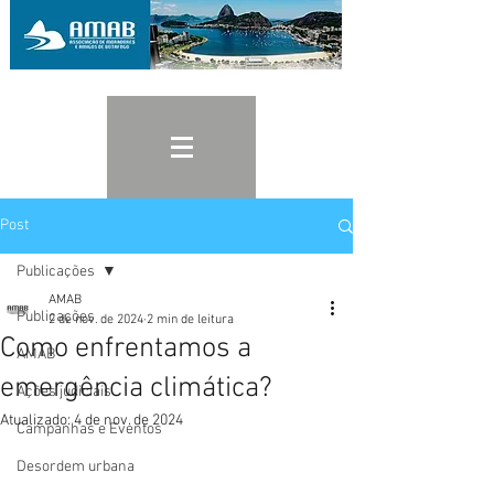
Post
Publicações
AMAB
Publicações
2 de nov. de 2024
2 min de leitura
Como enfrentamos a
AMAB
emergência climática?
Ações judiciais
Atualizado:
4 de nov. de 2024
Campanhas e Eventos
Desordem urbana