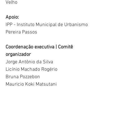
Velho
Apoio:
IPP - Instituto Municipal de Urbanismo 
Pereira Passos
Coordenação executiva | Comitê 
organizador
Jorge Antônio da Silva
Licínio Machado Rogério
Bruna Pozzebon
Mauricio Koki Matsutani
Ibá dos Santos Silva
Alline Figueira de Paula
Inscreva-se para 
III Conferência 
Municipal de Meio Ambiente - Rio 2024