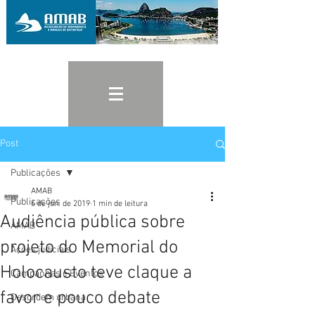
Post
Publicações
AMAB
Publicações
6 de jun. de 2019
1 min de leitura
Audiência pública sobre
AMAB
projeto do Memorial do
Ações judiciais
Holocausto teve claque a
Campanhas e Eventos
favor e pouco debate
Desordem urbana